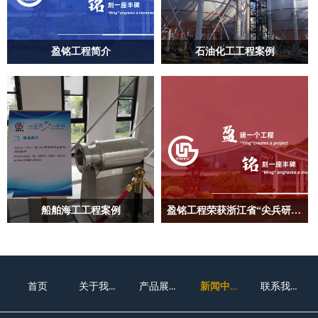
盈铭工程简介
石油化工工程案例
「盈」建一个工程 「铭」刻一座丰
盈铭工程
碑
船舶海工工程案例
盈铭工程荣获浙江省“尖兵研发攻关计划”立项支持
盈铭工程
高效液氢存储 助力实现双碳
关于我们
产品展示
新闻中心
联系我们
首页